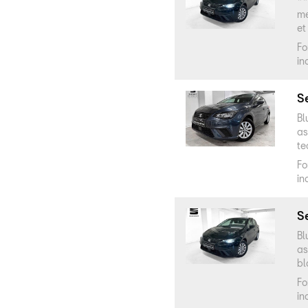
**
me
et
Fo
in
Se
Bl
as
te
Fo
in
Se
Bl
as
bl
Fo
in