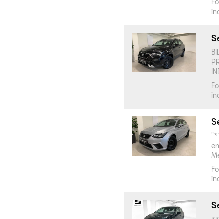
Fo
in
Se
BI
PR
IN
Fo
in
Se
"*
en
Me
Fo
in
Se