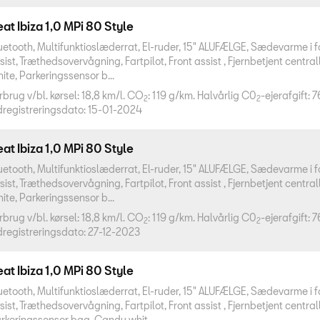
at Ibiza 1,0 MPi 80 Style
uetooth, Multifunktioslæderrat, El-ruder, 15" ALUFÆLGE, Sædevarme i 
sist, Træthedsovervågning, Fartpilot, Front assist , Fjernbetjent centra
ite, Parkeringssensor b...
rbrug v/bl. kørsel: 18,8 km/l. CO
: 119 g/km. Halvårlig C0
-ejerafgift: 7
2
2
dregistreringsdato: 15-01-2024
at Ibiza 1,0 MPi 80 Style
uetooth, Multifunktioslæderrat, El-ruder, 15" ALUFÆLGE, Sædevarme i 
sist, Træthedsovervågning, Fartpilot, Front assist , Fjernbetjent centra
ite, Parkeringssensor b...
rbrug v/bl. kørsel: 18,8 km/l. CO
: 119 g/km. Halvårlig C0
-ejerafgift: 7
2
2
dregistreringsdato: 27-12-2023
at Ibiza 1,0 MPi 80 Style
uetooth, Multifunktioslæderrat, El-ruder, 15" ALUFÆLGE, Sædevarme i 
sist, Træthedsovervågning, Fartpilot, Front assist , Fjernbetjent central
rkeringssensor bag, Candy whit...