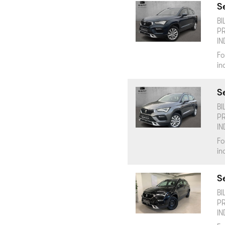
Se
BI
PR
IN
Fo
in
Se
BI
PR
IN
Fo
in
Se
BI
PR
IN