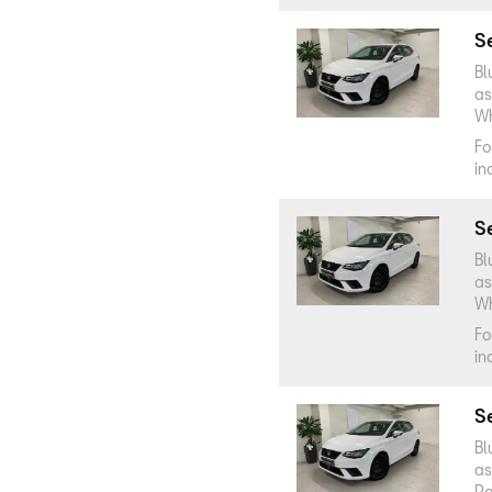
Se
Bl
as
Wh
Fo
in
Se
Bl
as
Wh
Fo
in
Se
Bl
as
Pa