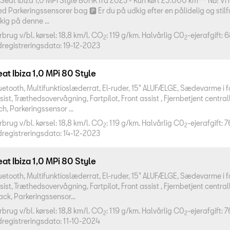
Seat Ibiza 1,0 MPI Style 80HK fra 2023 - Kun kørt 25.000 km** NB! Vi
d Parkeringssensorer bag 🅿️ Er du på udkig efter en pålidelig og stilf
 kig på denne ...
rbrug v/bl. kørsel: 18,8 km/l. CO
: 119 g/km. Halvårlig C0
-ejerafgift: 
2
2
dregistreringsdato: 19-12-2023
at Ibiza 1,0 MPi 80 Style
uetooth, Multifunktioslæderrat, El-ruder, 15" ALUFÆLGE, Sædevarme i 
sist, Træthedsovervågning, Fartpilot, Front assist , Fjernbetjent centra
ch, Parkeringssensor ...
rbrug v/bl. kørsel: 18,8 km/l. CO
: 119 g/km. Halvårlig C0
-ejerafgift: 7
2
2
dregistreringsdato: 14-12-2023
at Ibiza 1,0 MPi 80 Style
uetooth, Multifunktioslæderrat, El-ruder, 15" ALUFÆLGE, Sædevarme i 
sist, Træthedsovervågning, Fartpilot, Front assist , Fjernbetjent centra
ack, Parkeringssensor...
rbrug v/bl. kørsel: 18,8 km/l. CO
: 119 g/km. Halvårlig C0
-ejerafgift: 7
2
2
dregistreringsdato: 11-10-2024