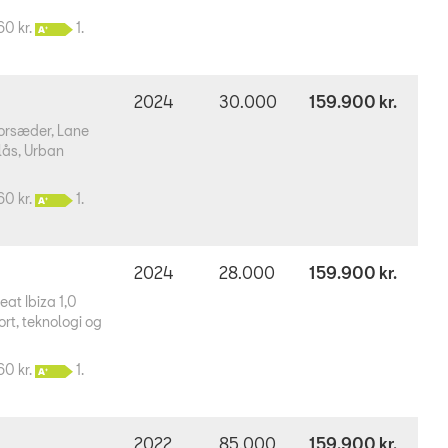
60 kr.
1.
2024
30.000
159.900 kr.
forsæder, Lane
llås, Urban
60 kr.
1.
2024
28.000
159.900 kr.
eat Ibiza 1,0
ort, teknologi og
60 kr.
1.
2022
85.000
159.900 kr.