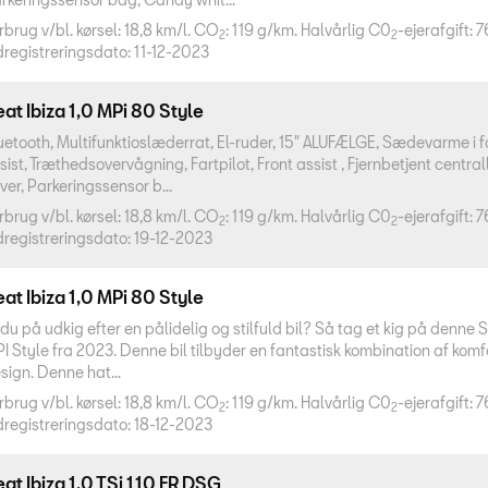
rbrug v/bl. kørsel: 18,8 km/l. CO
: 119 g/km. Halvårlig C0
-ejerafgift: 7
2
2
dregistreringsdato: 11-12-2023
at Ibiza 1,0 MPi 80 Style
uetooth, Multifunktioslæderrat, El-ruder, 15" ALUFÆLGE, Sædevarme i 
sist, Træthedsovervågning, Fartpilot, Front assist , Fjernbetjent centra
lver, Parkeringssensor b...
rbrug v/bl. kørsel: 18,8 km/l. CO
: 119 g/km. Halvårlig C0
-ejerafgift: 7
2
2
dregistreringsdato: 19-12-2023
at Ibiza 1,0 MPi 80 Style
 du på udkig efter en pålidelig og stilfuld bil? Så tag et kig på denne S
I Style fra 2023. Denne bil tilbyder en fantastisk kombination af komf
sign. Denne hat...
rbrug v/bl. kørsel: 18,8 km/l. CO
: 119 g/km. Halvårlig C0
-ejerafgift: 7
2
2
dregistreringsdato: 18-12-2023
at Ibiza 1,0 TSi 110 FR DSG