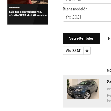
Bilens modelår
Søg efter biler
Nu
Vis:
SEAT
MO
S
an
Fo
in