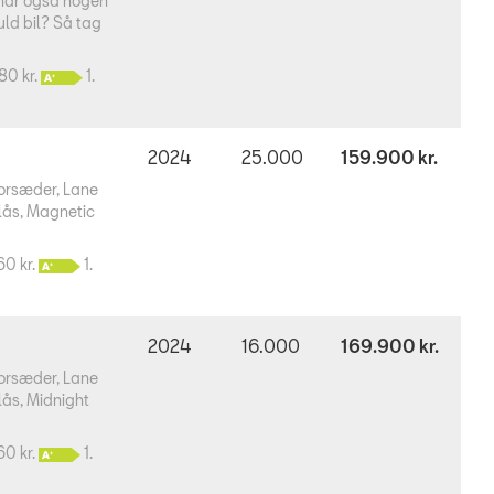
 har også nogen
uld bil? Så tag
680 kr.
1.
2024
25.000
159.900 kr.
forsæder, Lane
llås, Magnetic
60 kr.
1.
2024
16.000
169.900 kr.
forsæder, Lane
llås, Midnight
60 kr.
1.