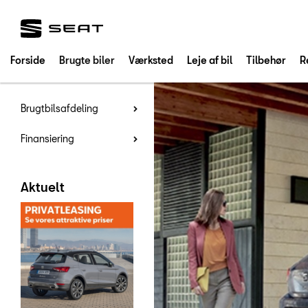
SEAT
Forside
Brugte biler
Værksted
Leje af bil
Tilbehør
R
Brugtbilsafdeling
Finansiering
Aktuelt