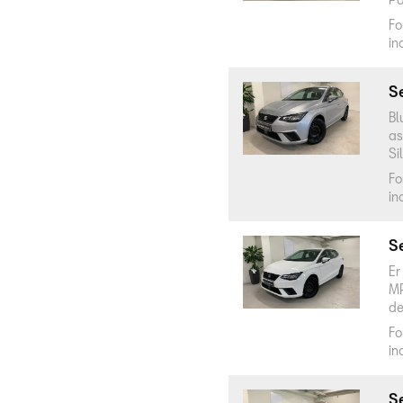
Fo
in
Se
Bl
as
Si
Fo
in
Se
Er
MP
de
Fo
in
Se