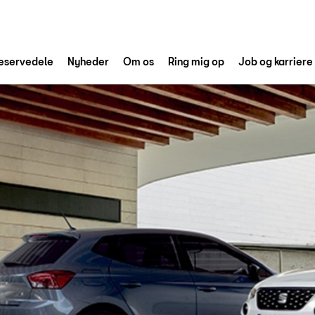
eservedele
Nyheder
Om os
Ring mig op
Job og karriere