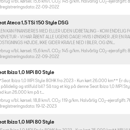
rbrug v/bl. kørsel: 15,6 km/l. CO
: 145 g/km. Halvårlig C0
-ejerafgift: 
2
2
dregistreringsdato: 22-09-2022
at Ateca 1,5 TSi 150 Style DSG
LEN KAN FINANSIERES MED ELLER UDEN UDBETALING - KOM ENDELIG FO
ØVETUR - VI HAR ÅBENT ALLE UGENS DAGE! HVIS I ØNSKER JER EN RA
DSTIGNINGS HØJDE, IKKE GIDER KRAVLE NED I BILER, OG ØN...
rbrug v/bl. kørsel: 15,6 km/l. CO
: 145 g/km. Halvårlig C0
-ejerafgift: 
2
2
dregistreringsdato: 22-09-2022
at Ibiza 1,0 MPi 80 Style
*Seat Ibiza 1,0 MPI Style 80HK fra 2023 - Kun kørt 26.000 km** Er du 
 pålidelig og stilfuld bil? Så tag et kig på denne Seat Ibiza 1,0 MPI Sty
d kun 26.000 km på t...
rbrug v/bl. kørsel: 18,8 km/l. CO
: 119 g/km. Halvårlig C0
-ejerafgift: 7
2
2
dregistreringsdato: 19-12-2023
at Ibiza 1,0 MPi 80 Style